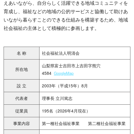
えあいながら、自分らしく活躍できる地域コミュニティを
育成し、福祉などの地域の公的サービスと協働して助けあ
いながら暮らすことのできる仕組みを構築するため、地域
社会福祉の主体として積極的に参画します。
名 称
社会福祉法人明清会
山梨県富士吉田市上吉田字熊穴
所在地
4584
GoogleMap
設 立
2003年（平成15年）8月
代表者
理事長 立川篤志
従業員
195名（2026年4月現在）
事業内容
第一種社会福祉事業 第二種社会福祉事業