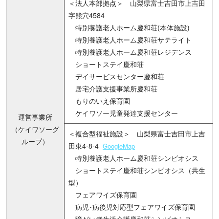
＜法人本部拠点＞ 山梨県富士吉田市上吉田
字熊穴4584
特別養護老人ホーム慶和荘(本体施設)
特別養護老人ホーム慶和荘サテライト
特別養護老人ホーム慶和荘レジデンス
ショートステイ慶和荘
デイサービスセンター慶和荘
居宅介護支援事業所慶和荘
もりのいえ保育園
ケイワソー児童発達支援センター
運営事業所
（ケイワソーグ
＜複合型福祉施設＞ 山梨県富士吉田市上吉
ループ）
田東4-8-4
GoogleMap
特別養護老人ホーム慶和荘シンビオシス
ショートステイ慶和荘シンビオシス（共生
型）
フェアワイズ保育園
病児･病後児対応型フェアワイズ保育園