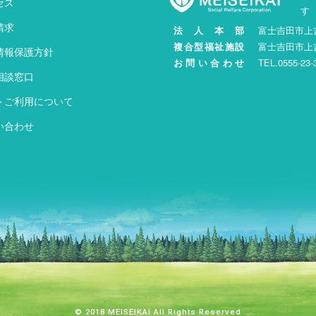
セス
す
請求
法 人 本 部
富士吉田市上
複合型福祉施設
富士吉田市上吉
情報保護方針
お問い合わせ
TEL.0555-23-3
相談窓口
トご利用について
い合わせ
© 2018 MEISEIKAI All Rights Reserved