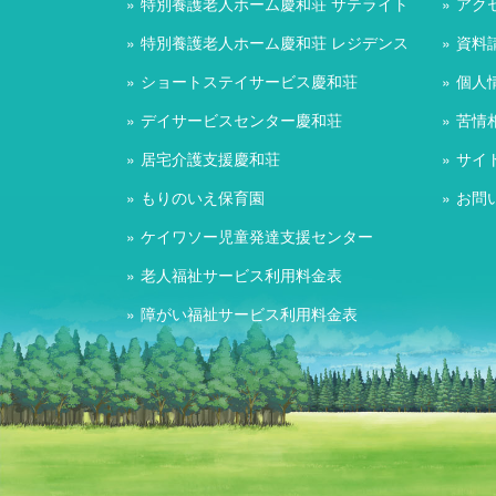
特別養護老人ホーム慶和荘 サテライト
アク
特別養護老人ホーム慶和荘 レジデンス
資料
ショートステイサービス慶和荘
個人
デイサービスセンター慶和荘
苦情
居宅介護支援慶和荘
サイ
もりのいえ保育園
お問
ケイワソー児童発達支援センター
老人福祉サービス利用料金表
障がい福祉サービス利用料金表