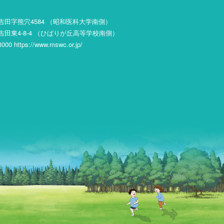
吉田字熊穴4584 （昭和医科大学南側）
田東4-8-4 （ひばりが丘高等学校南側）
000 https://www.mswc.or.jp/